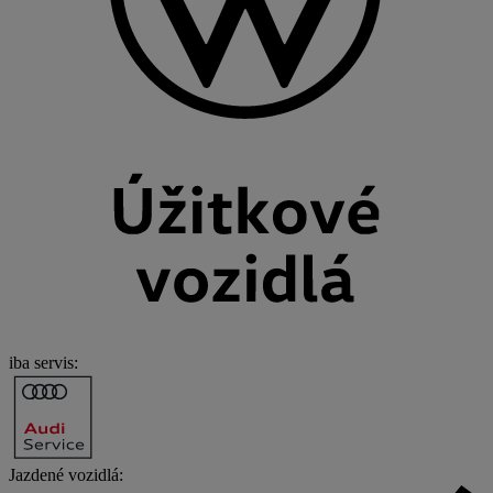
iba servis
:
Jazdené vozidlá
: