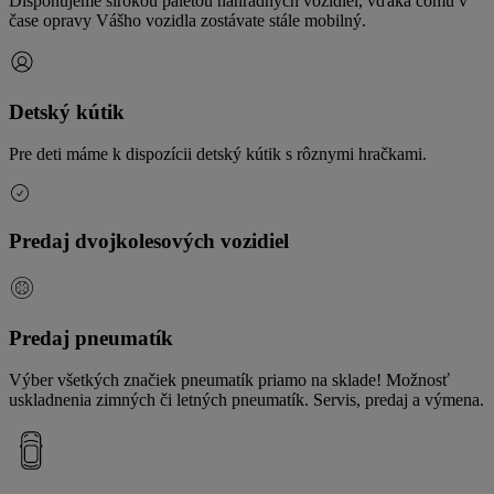
Disponujeme širokou paletou náhradných vozidiel, vďaka čomu v
čase opravy Vášho vozidla zostávate stále mobilný.
Detský kútik
Pre deti máme k dispozícii detský kútik s rôznymi hračkami.
Predaj dvojkolesových vozidiel
Predaj pneumatík
Výber všetkých značiek pneumatík priamo na sklade! Možnosť
uskladnenia zimných či letných pneumatík. Servis, predaj a výmena.